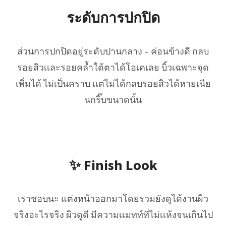
ระดับการปกปิด
ส่วนการปกปิดอยู่ระดับปานกลาง – ค่อนข้างดี กลบ
รอยสิวเเละรอยคล้ำใต้ตาได้โอเคเลย บิ้วเฉพาะจุด
เพิ่มได้ ไม่เป็นคราบ เเต่ไม่ได้กลบรอยสิวได้หายเนีย
นกริ๊บขนาดนั้น
✨ Finish Look
เราชอบนะ แต่งหน้าออกมาโดยรวมยังดูได้งานผิว
จริงอะไรจริง ผิวดูดี มีความเเมทท์ที่ไม่เเห้งจนเกินไป