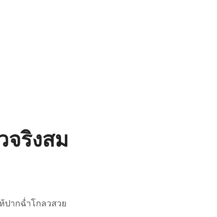
วจริงสม
วให้ปากฉ่ำโกลวสวย