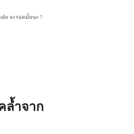
Tulle จะรอดมั้ยนะ ?
กคล้ำจาก