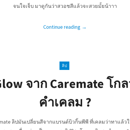
จนใจเจ็บ มาดูกันว่าสวอชสีแล้วจะสวยมั้ยน้าาา
Continue reading →
ลิป
 Glow จาก Caremate โกล
คำเคลม ?
ate ลิปมันเปลี่ยนสีจากแบรนด์บิวกิ้นพีพี ที่เคลมว่าทาแล้