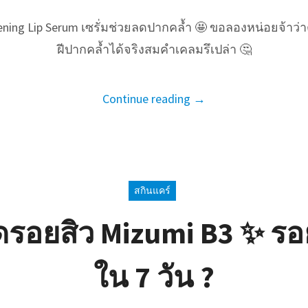
ning Lip Serum เซรั่มช่วยลดปากคล้ำ 🤩 ขอลองหน่อยจ้าว่า
ฝีปากคล้ำได้จริงสมคำเคลมรึเปล่า 🤔
Continue reading →
สกินแคร์
ลดรอยสิว Mizumi B3 ✨ ร
ใน 7 วัน ?