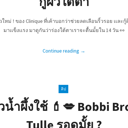
กู้ผิวใต้ตา
หม่ ! ของ Clinique ที่เค้าบอกว่าช่วยลดเลือนริ้วรอย เเละกู้
มาเเข็งเเรง มาดูกันว่าร่องใต้ตาเราจะตื้นมั้ยใน 14 วัน 👀
Continue reading →
ลิป
วน้ำผึ้งใช้ 💄💋 Bobbi Br
Tulle รอดมั้ย ?