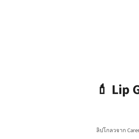
💄 Lip
ลิปโกลวจาก Carem