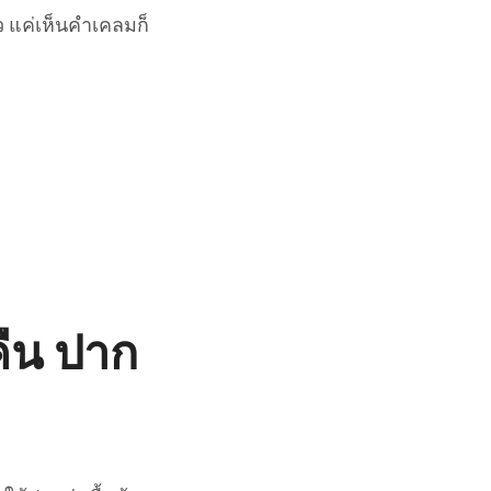
ว แค่เห็นคำเคลมก็
คืน ปาก