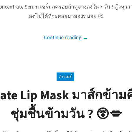
oncentrate Serum เซรั่มลดรอยสิวดูจางลงใน 7 วัน ! ตู้วหูวว
อดไม่ได้ที่จะสอยมาลองหน่อย 🤔
Continue reading →
ลิปแคร์
te Lip Mask มาส์กข้าม
ชุ่มชื้นข้ามวัน ? 😲💋