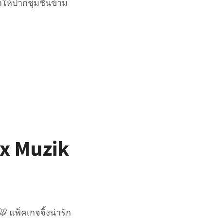
ให้ปากชุ่มชื้นข้าม
 x Muzik
 แพ็คเกจจิ้งน่ารัก