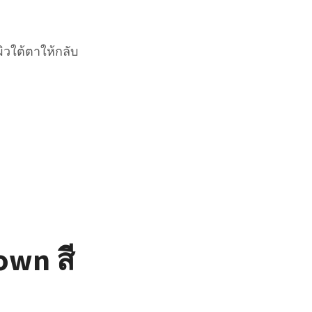
ผิวใต้ตาให้กลับ
own สี