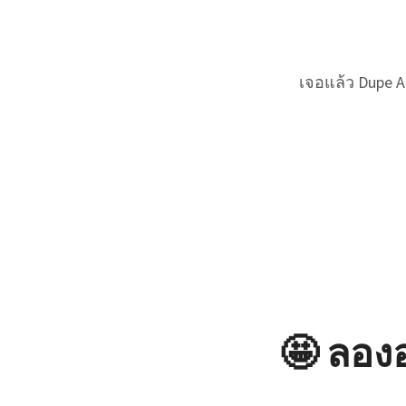
เจอแล้ว Dupe A
🤩 ลองอ