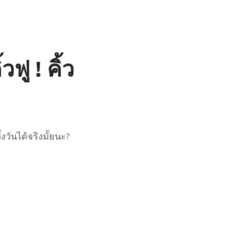
ู ! คิ้ว
งวันได้จริงมั้ยนะ?