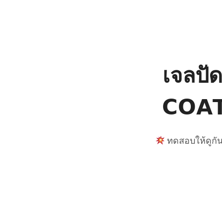
เจลปัด
𝗖𝗢𝗔
ทดสอบให้ดูกันไ