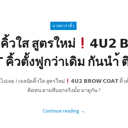
มาสคาร่าคิ้ว
คิ้วใส สูตรใหม่
𝟰𝗨𝟮 
 คิ้วตั้งฟูกว่าเดิม กันนำ้
ปเลย ! เจลปัดคิ้วใส สูตรใหม่
𝟰𝗨𝟮 𝗕𝗥𝗢𝗪 𝗖𝗢𝗔𝗧 คิ้ว
ติดทน ตามที่บอกจริงมั้ย มาดูกัน ?
Continue reading →